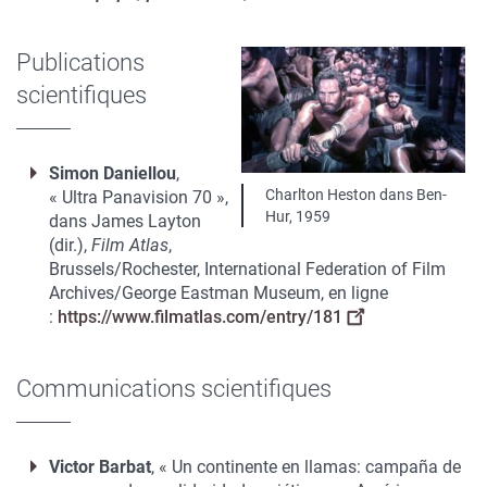
Publications
scientifiques
Simon Daniellou
,
Légende
Charlton Heston dans Ben-
« Ultra Panavision 70 »,
Hur, 1959
dans James Layton
(dir.),
Film Atlas
,
Brussels/Rochester, International Federation of Film
Archives/George Eastman Museum, en ligne
:
https://www.filmatlas.com/entry/181
Communications scientifiques
Victor Barbat
, « Un continente en llamas: campaña de