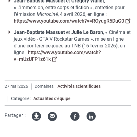
Jean-Baptiste Massuet
et
Gregory Wallet
,
« L'immersion, entre corps et fiction », entretien pour
l'émission
Microciné
, 4 avril 2026, en ligne :
https://www.youtube.com/watch?v=ROyugR5DuG0
Jean-Baptiste Massuet
et
Julie Le Baron
, « Cinéma et
jeux vidéo - GTA V Rockstar Games », mise en ligne
d'une conférence-jouée au TNB (16 février 2026), en
ligne :
https://www.youtube.com/watch?
v=mUzUFP1z61k
27 mai 2026
Domaines
Activités scientifiques
Catégorie
Actualités d'équipe
Partager :
Facebook
Linked
Version
in
imprimable