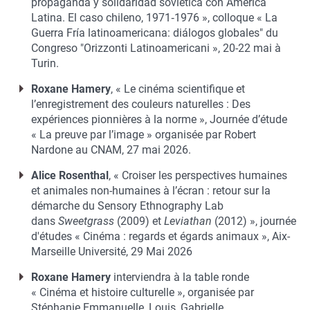
propaganda y solidaridad soviética con América
Latina. El caso chileno, 1971‑1976 », colloque « La
Guerra Fría latinoamericana: diálogos globales" du
Congreso "Orizzonti Latinoamericani », 20-22 mai à
Turin.
Roxane Hamery
, « Le cinéma scientifique et
l’enregistrement des couleurs naturelles : Des
expériences pionnières à la norme », Journée d’étude
« La preuve par l’image » organisée par Robert
Nardone au CNAM, 27 mai 2026.
Alice Rosenthal
, « Croiser les perspectives humaines
et animales non-humaines à l’écran : retour sur la
démarche du Sensory Ethnography Lab
dans
Sweetgrass
(2009) et
Leviathan
(2012) », journée
d'études « Cinéma : regards et égards animaux », Aix-
Marseille Université, 29 Mai 2026
Roxane Hamery
interviendra à la table ronde
« Cinéma et histoire culturelle », organisée par
Stéphanie Emmanuelle, Louis, Gabrielle