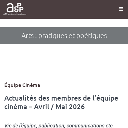
Panneau de gestion des cookies
Aller
au
contenu
principal
Arts : pratiques et poétiques
Type
Équipe Cinéma
d'article
Actualités des membres de l’équipe
cinéma – Avril / Mai 2026
Vie de l'équipe, publication, communications etc.