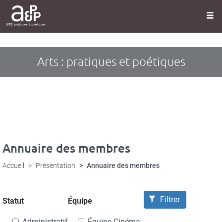
Panneau de gestion des cookies
Aller
au
contenu
principal
Arts : pratiques et poétiques
Annuaire des membres
Accueil
Présentation
Annuaire des membres
Filtrer
Statut
Équipe
Administratif
Équipe Cinéma