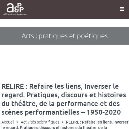
Panneau de gestion des cookies
Aller
au
contenu
principal
Arts : pratiques et poétiques
RELIRE : Refaire les liens, Inverser le
regard. Pratiques, discours et histoires
du théâtre, de la performance et des
scènes performantielles – 1950-2020
Accueil
Activités scientifiques
RELIRE : Refaire les liens, Inverser
le regard. Pratiques, discours et histoires du théâtre, de la