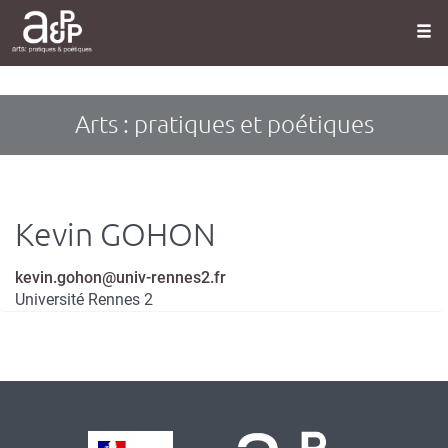
Panneau de gestion des cookies
Aller
au
contenu
principal
Arts : pratiques et poétiques
Kevin
GOHON
Courriel
kevin.gohon@univ-rennes2.fr
Université Rennes 2