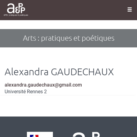
Panneau de gestion des cookies
Aller
au
contenu
principal
Arts : pratiques et poétiques
Alexandra
GAUDECHAUX
Courriel
alexandra.gaudechaux@gmail.com
Université Rennes 2