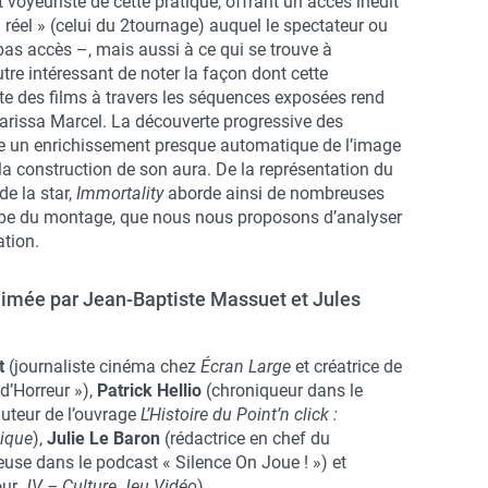
voyeuriste de cette pratique, offrant un accès inédit
« réel » (celui du 2tournage) auquel le spectateur ou
pas accès –, mais aussi à ce qui se trouve à
outre intéressant de noter la façon dont cette
xte des films à travers les séquences exposées rend
Marissa Marcel. La découverte progressive des
e un enrichissement presque automatique de l’image
à la construction de son aura. De la représentation du
de la star,
Immortality
aborde ainsi de nombreuses
tape du montage, que nous nous proposons d’analyser
tion.
nimée par Jean-Baptiste Massuet et Jules
et
(journaliste cinéma chez
Écran Large
et créatrice de
d’Horreur »),
Patrick
Hellio
(chroniqueur dans le
auteur de l’ouvrage
L’Histoire du Point’n click :
hique
),
Julie Le
Baron
(rédactrice en chef du
use dans le podcast « Silence On Joue ! ») et
our
JV – Culture Jeu Vidéo
)