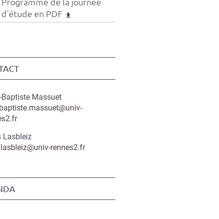
Programme de la journée
d'étude en PDF
TACT
-Baptiste Massuet
-baptiste.massuet@univ-
s2.fr
s Lasbleiz
.lasbleiz@univ-rennes2.fr
NDA