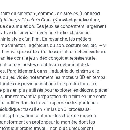
« faire du cinéma », comme
The Movies
(Lionhead
pielberg's Director's Chair
(Knowledge Adventure,
que de simulation. Ces jeux se concentrent largement
éative du cinéma : gérer un studio, choisir un
finir le style d’un film. En revanche, les métiers
machinistes, ingénieurs du son, costumiers, etc. – y
t sous-représentés. Ce déséquilibre met en évidence
anière dont le jeu vidéo conçoit et représente le
sation des postes créatifs au détriment de la
s. Parallèlement, dans l’industrie du cinéma elle-
us du jeu vidéo, notamment les moteurs 3D en temps
thodes de prévisualisation et de production. Les
e plus en plus utilisés pour explorer les décors, placer
s, transformant la préparation d’un film en une sorte
te ludification du travail rapproche les pratiques
éoludique : travail en « mission », processus
iat, optimisation continue des choix de mise en
transforment en profondeur la manière dont les
tent leur propre travail : non plus uniquement