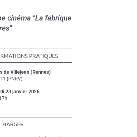
pe cinéma "La fabrique
res"
ORMATIONS PRATIQUES
 de Villejean (Rennes)
éments
T1 (PNRV)
di 23 janvier 2026
ément
 17h
ÉCHARGER