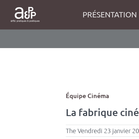
Panneau de gestion des cookies
Aller
au
Navigation
PRÉSENTATION
contenu
principale
principal
Filtrer
Équipe Cinéma
par
La fabrique cin
équipe
The Vendredi 23 janvier 2