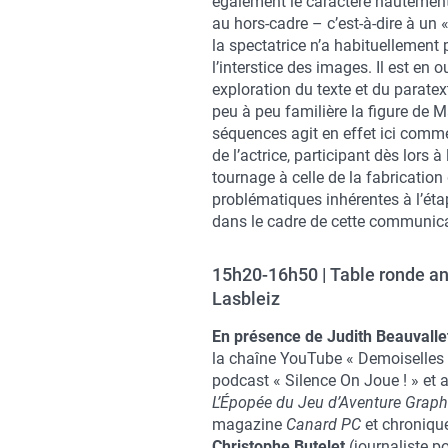
également le caractère hautement 
au hors-cadre – c’est-à-dire à un 
la spectatrice n’a habituellement 
l’interstice des images. Il est en 
exploration du texte et du parate
peu à peu familière la figure de 
séquences agit en effet ici comm
de l’actrice, participant dès lors 
tournage à celle de la fabrication 
problématiques inhérentes à l’é
dans le cadre de cette communica
15h20-16h50 | Table ronde a
Lasbleiz
En présence de Judith Beauvall
la chaîne YouTube « Demoiselles 
podcast « Silence On Joue ! » et 
L’Épopée du Jeu d’Aventure Grap
magazine
Canard
PC
et chronique
Christophe Butelet
(journaliste p