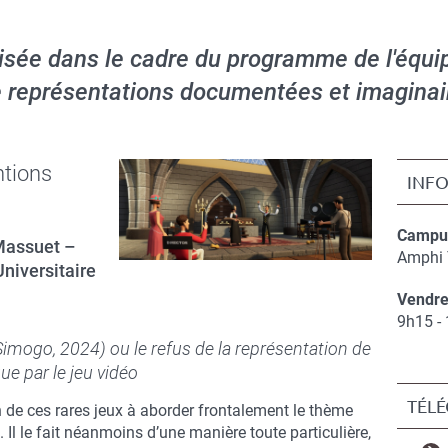
isée dans le cadre du programme de l'équi
 représentations documentées et imaginai
ntions
INF
Campus
Massuet –
Compl
Amphi 
Universitaire
de
Vendre
lieu
Compl
9h15 -
de
Simogo, 2024) ou le refus de la représentation de
date
e par le jeu vidéo
TÉL
n de ces rares jeux à aborder frontalement le thème
Il le fait néanmoins d’une manière toute particulière,