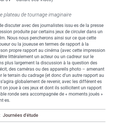
e plateau de tournage imaginaire
de discuter avec des journalistes issu·es de la presse
ession produite par certains jeux de circuler dans un
lm. Nous nous pencherons ainsi sur ce que cette
joueur ou la joueuse en termes de rapport à la
de son propre rapport au cinéma (avec cette impression
être littéralement un acteur ou un cadreur sur le
ns plus largement la discussion à la question des
 récit, des caméras ou des appareils photo – amenant
ur le terrain du cadrage (et donc d’un autre rapport au
 s’agira globalement de revenir, avec les différent·es
 on joue à ces jeux et dont ils sollicitent un rapport
tte table ronde sera accompagnée de « moments joués »
nt·es.
Journées d'étude