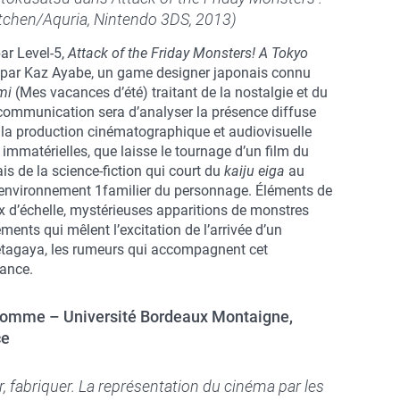
itchen/Aquria, Nintendo 3DS, 2013)
ar Level-5,
Attack of the Friday Monsters! A Tokyo
t par Kaz Ayabe, un game designer japonais connu
mi
(Mes vacances d’été) traitant de la nostalgie et du
 communication sera d’analyser la présence diffuse
la production cinématographique et audiovisuelle
immatérielles, que laisse le tournage d’un film du
is de la science-fiction qui court du
kaiju eiga
au
’environnement 1familier du personnage. Éléments de
x d’échelle, mystérieuses apparitions de monstres
ents qui mêlent l’excitation de l’arrivée d’un
Setagaya, les rumeurs qui accompagnent cet
fance.
homme – Université Bordeaux Montaigne,
ce
ler, fabriquer. La représentation du cinéma par les