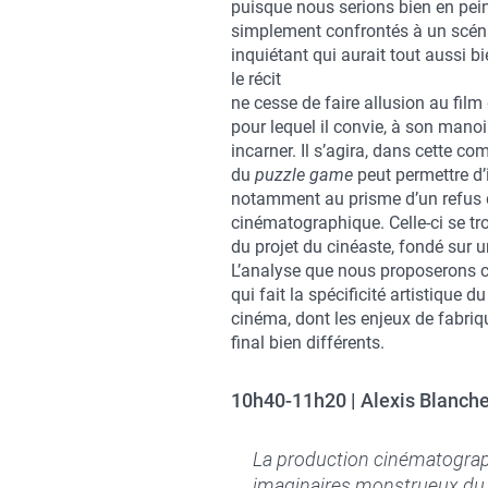
puisque nous serions bien en pein
simplement confrontés à un scéna
inquiétant qui aurait tout aussi b
le récit
ne cesse de faire allusion au film 
pour lequel il convie, à son manoir
incarner. Il s’agira, dans cette 
du
puzzle game
peut permettre d’i
notamment au prisme d’un refus d
cinématographique. Celle-ci se 
du projet du cinéaste, fondé sur 
L’analyse que nous proposerons co
qui fait la spécificité artistique 
cinéma, dont les enjeux de fabriqu
final bien différents.
10h40-11h20 | Alexis Blanche
La production cinématograp
imaginaires monstrueux du 