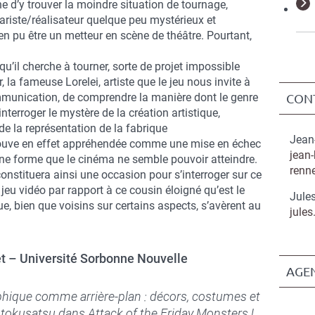
e d’y trouver la moindre situation de tournage,
riste/réalisateur quelque peu mystérieux et
ien pu être un metteur en scène de théâtre. Pourtant,
qu’il cherche à tourner, sorte de projet impossible
, la fameuse Lorelei, artiste que le jeu nous invite à
communication, de comprendre la manière dont le genre
CON
nterroger le mystère de la création artistique,
e la représentation de la fabrique
Jean
trouve en effet appréhendée comme une mise en échec
jean
une forme que le cinéma ne semble pouvoir atteindre.
renne
nstituera ainsi une occasion pour s’interroger sur ce
du jeu vidéo par rapport à ce cousin éloigné qu’est le
Jule
e, bien que voisins sur certains aspects, s’avèrent au
jules
t – Université Sorbonne Nouvelle
AGE
hique comme arrière-plan : décors, costumes et
tokusatsu dans Attack of the Friday Monsters !