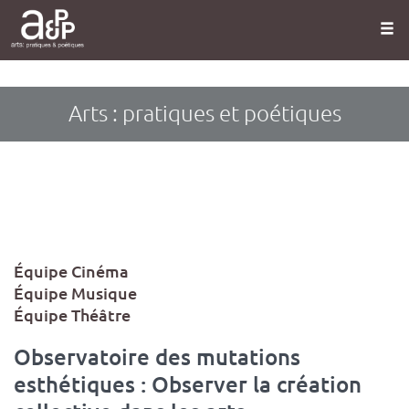
Panneau de gestion des cookies
Aller
au
contenu
principal
Arts : pratiques et poétiques
Type
Équipe Cinéma
d'article
Équipe Musique
Équipe Théâtre
Observatoire des mutations
esthétiques : Observer la création